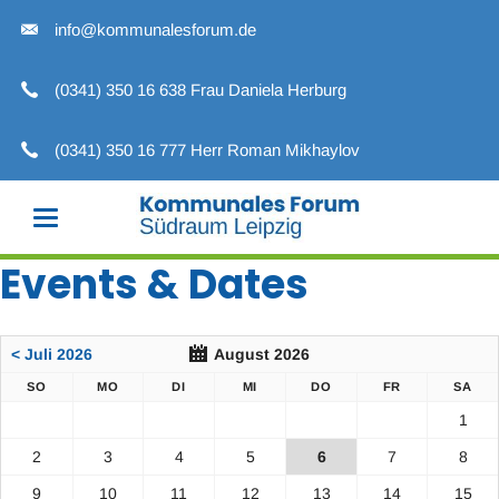
info@kommunalesforum.de
(0341) 350 16 638 Frau Daniela Herburg
(0341) 350 16 777 Herr Roman Mikhaylov
Events & Dates
< Juli 2026
August 2026
SO
MO
DI
MI
DO
FR
SA
1
2
3
4
5
6
7
8
9
10
11
12
13
14
15